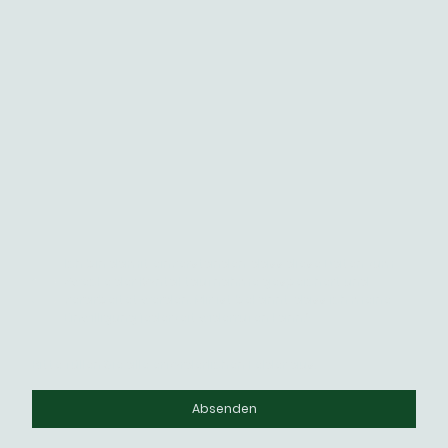
Ich bin damit einverstanden, dass diese Daten zum
Zwecke der Kontaktaufnahme gespeichert und
verarbeitet werden. Mir ist bekannt, dass ich meine
Einwilligung jederzeit widerrufen kann.
*
Bitte füllen Sie alle erforderlichen Felder aus.
Absenden