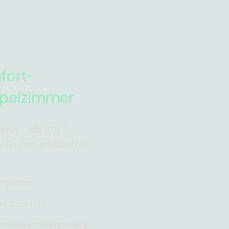
fort-
pelzimmer
alkon ab 105 €
iv Frühstücksbuffet
80*200cm
g Smart-TV
itzeschutzverglasung/