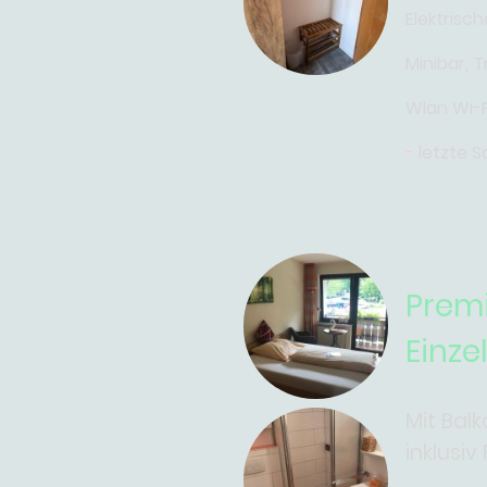
Elektrisc
Minibar, T
Wlan Wi-F
-
letzte S
Prem
Einz
Mit Ba
inklusiv