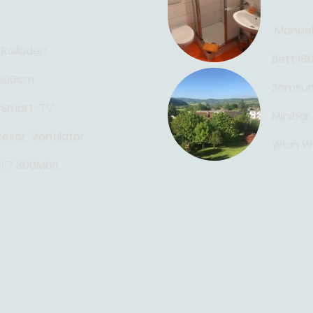
Manuell
 Rolladen
Bett 1
*200cm
Samsun
 Smart-TV
Minibar,
resor, Ventilator
Wlan Wi
i 7 300Mbit