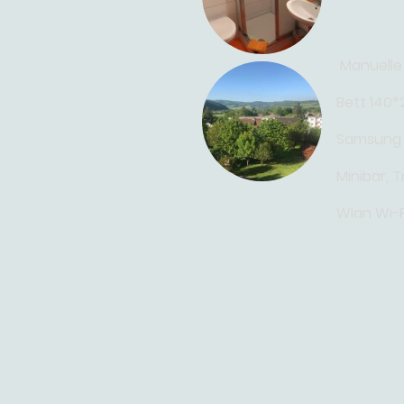
Manuelle
Bett 140
Samsung
Minibar, T
Wlan Wi-F