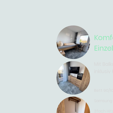
Komf
Einz
Mit Ba
inklusiv
Bett 90/
Samsung
3fach Hit