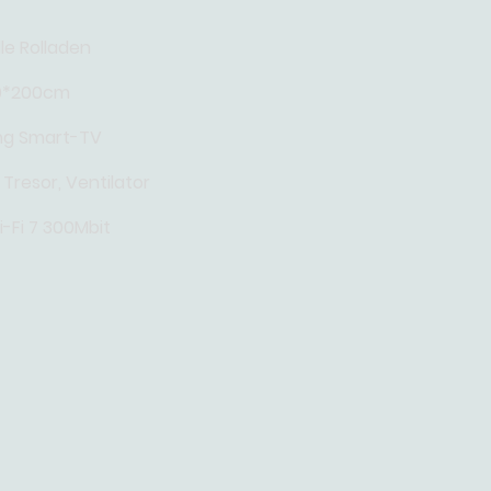
e Rolladen
80*200cm
g Smart-TV
 Tresor, Ventilator
-Fi 7 300Mbit