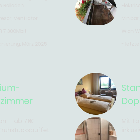
he Rolläden
Elektri
resor, Ventilator
Minibar,
i 7 300Mbit
Wlan Wi
anierung: März 2025
- letzt
ium-
Sta
elzimmer
Dop
lkon ab 71€
Mit T
 Frühstücksbuffet
inklus