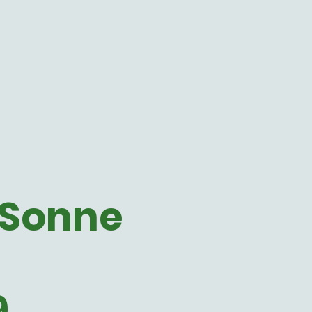
-sonne.com
 Sonne
9