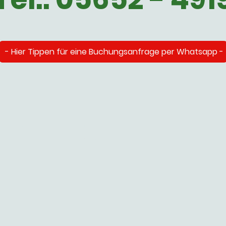
- Hier Tippen für eine Buchungsanfrage per Whatsapp -
 Werratals in unserer familiengeführten Pension. Genieß
unserer Zimmer. Erleben Sie regionale Köstlichkeiten zum 