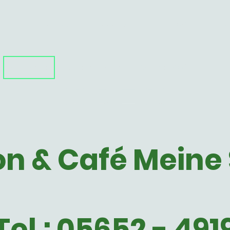
Tel: 05652 - 4919 / Mail: info@meine
Startseite
Unsere Zimmer
Waffel-Café
on & Café Meine
Tel.: 05652 - 491