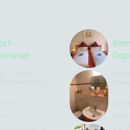
ort-
Kom
elzimmer
Dop
lkon ab 67€
Mit B
 Frühstücksbuffet
inklus
100*200cm
Bett 1
 Smart-TV
Samsun
zeschutzverglasung /
3fach H