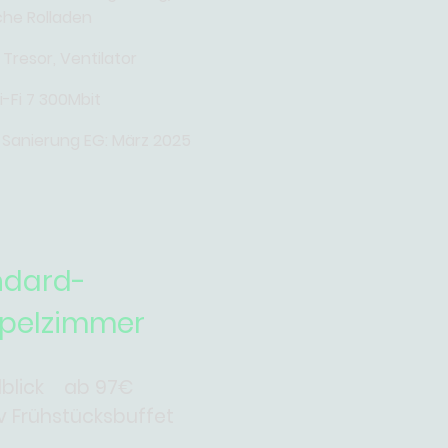
sche Rolladen
 Tresor, Ventilator
-Fi 7 300Mbit
e Sanierung EG: März 2025
ndard-
pelzimmer
alblick ab 97€
iv Frühstücksbuffet